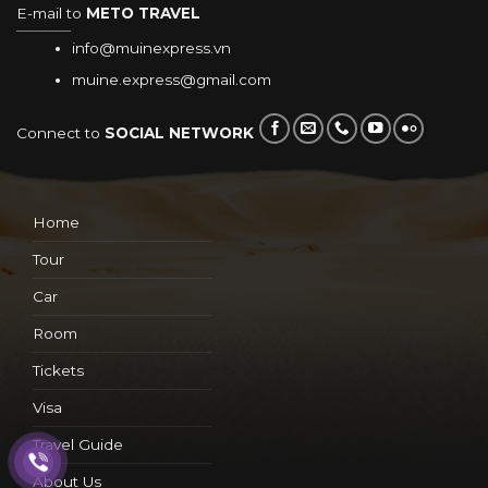
E-mail to
METO TRAVEL
info@muinexpress.vn
muine.express@gmail.com
Connect to
SOCIAL NETWORK
Home
Tour
Car
Room
Tickets
Visa
Travel Guide
About Us