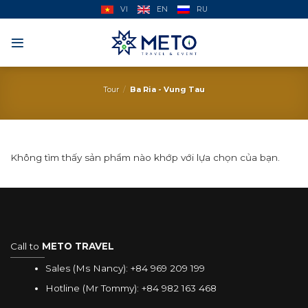
Skip
VI
EN
RU
to
content
Tour
/
Ba Ria - Vung Tau
Không tìm thấy sản phẩm nào khớp với lựa chọn của bạn.
Call to
METO TRAVEL
Sales (Ms Nancy):
+84 969 209 199
Hotline (Mr Tommy):
+84 982 163 468